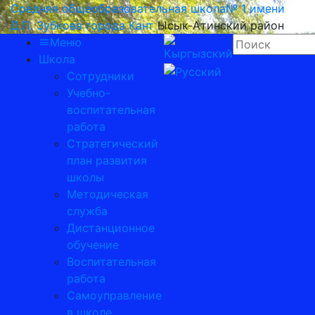
Средняя общеобразовательная школа№ 1 имени
Д.П. Зубкова города Кант
Ысык-Атинский район
Меню
Школа
Сотрудники
Учебно-
воспитательная
работа
Стратегический
план развития
школы
Методическая
служба
Дистанционное
обучение
Воспитательная
работа
Самоуправление
в школе