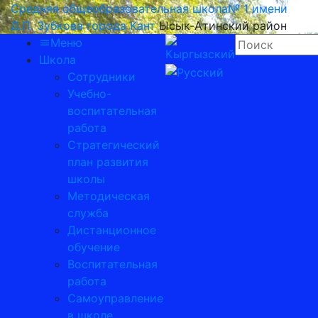
Средняя общеобразовательная школа№ 1 имени
Д.П. Зубкова города Кант
Ысык-Атинский район
Меню
Школа
Сотрудники
Учебно-
воспитательная
работа
Стратегический
план развития
школы
Методическая
служба
Дистанционное
обучение
Воспитательная
работа
Самоуправление
в школе