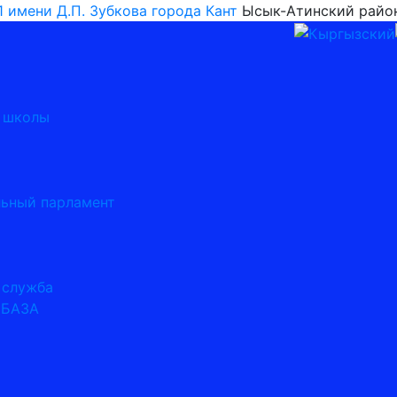
имени Д.П. Зубкова города Кант
Ысык-Атинский райо
я школы
ьный парламент
 служба
 БАЗА