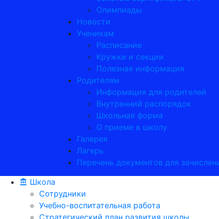
Олимпиады
Новости
Ученикам
Расписание
Кружки и секции
Полезная информация
Родителям
Информация для родителей
Внутренний распорядок
Школьная форма
О приеме в школу
Галерея
Лагерь
Перечень документов для зачислени
Школа
Сотрудники
Учебно-воспитательная работа
Стратегический план развития школы