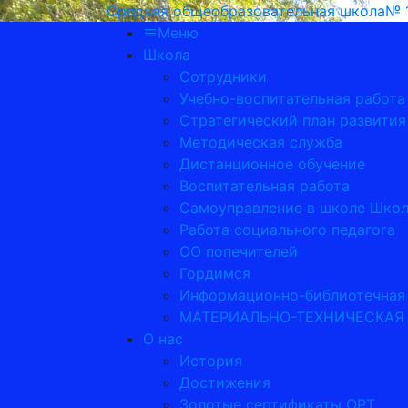
Средняя общеобразовательная школа№ 1 
Меню
Школа
Сотрудники
Учебно-воспитательная работа
Стратегический план развити
Методическая служба
Дистанционное обучение
Воспитательная работа
Самоуправление в школе Школ
Работа социального педагога
ОО попечителей
Гордимся
Информационно-библиотечная
МАТЕРИАЛЬНО-ТЕХНИЧЕСКАЯ
О нас
История
Достижения
Золотые сертификаты ОРТ