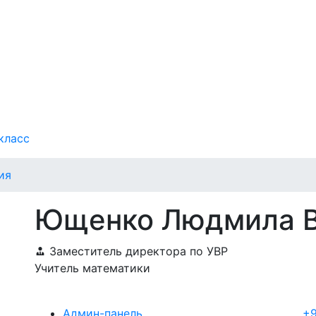
класс
ия
Ющенко Людмила В
Заместитель директора по УВР
Учитель математики
Админ-панель
+9