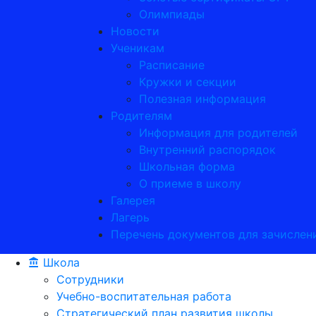
Олимпиады
Новости
Ученикам
Расписание
Кружки и секции
Полезная информация
Родителям
Информация для родителей
Внутренний распорядок
Школьная форма
О приеме в школу
Галерея
Лагерь
Перечень документов для зачислени
Школа
Сотрудники
Учебно-воспитательная работа
Стратегический план развития школы