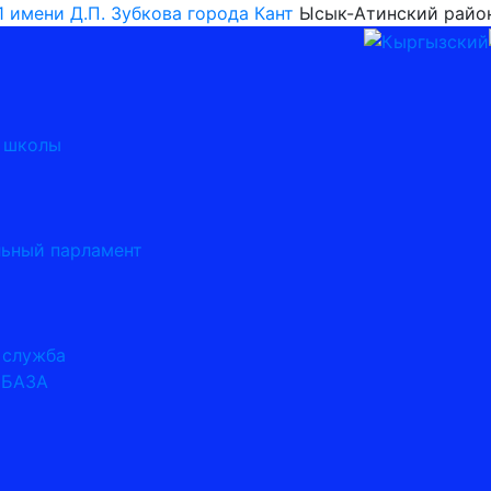
имени Д.П. Зубкова города Кант
Ысык-Атинский райо
я школы
ьный парламент
 служба
 БАЗА