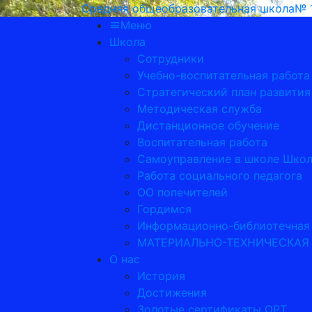
Средняя общеобразовательная школа№ 1 
Меню
Школа
Сотрудники
Учебно-воспитательная работа
Стратегический план развити
Методическая служба
Дистанционное обучение
Воспитательная работа
Самоуправление в школе Школ
Работа социального педагога
ОО попечителей
Гордимся
Информационно-библиотечная
МАТЕРИАЛЬНО-ТЕХНИЧЕСКАЯ
О нас
История
Достижения
Золотые сертификаты ОРТ