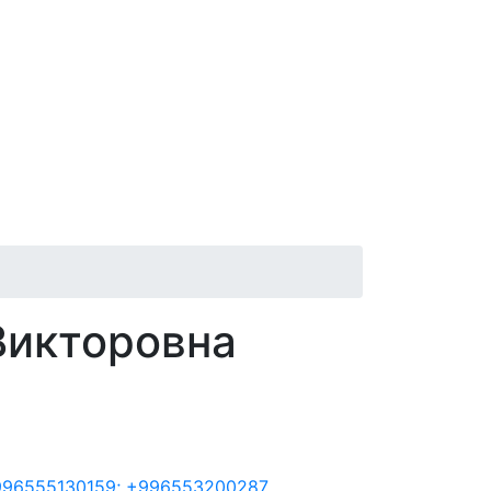
икторовна
96555130159; +996553200287